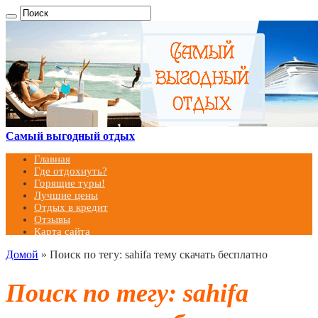
Самый выгодный отдых
Главная
Где отдохнуть?
Горящие туры!
Лучшие цены
Отдых в кредит
Отзывы
Карта сайта
Домой
»
Поиск по тегу: sahifa тему скачать бесплатно
Поиск по тегу:
sahifa