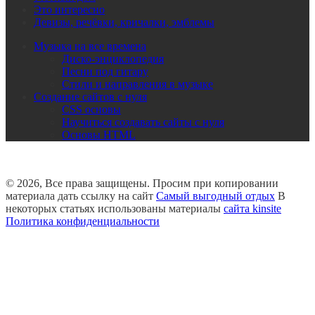
Это интересно
Девизы, речёвки, кричалки, эмблемы
Музыка на все времена
Диско-энциклопедия
Песни под гитару
Стили и направления в музыке
Создание сайтов с нуля
CSS основы
Научиться создавать сайты с нуля
Основы HTML
© 2026, Все права защищены. Просим при копировании
материала дать ссылку на сайт
Самый выгодный отдых
В
некоторых статьях использованы материалы
сайта kinsite
Политика конфиденциальности