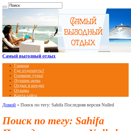
Самый выгодный отдых
Главная
Где отдохнуть?
Горящие туры!
Лучшие цены
Отдых в кредит
Отзывы
Карта сайта
Домой
»
Поиск по тегу: Sahifa Последняя версия Nulled
Поиск по тегу:
Sahifa