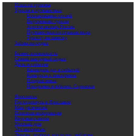
Новости туризма
Туризм и путешествия
Бронирование отелей
Внутренний туризм
Золотое кольцо России
Путешествия по странам мира
Туристу на заметку
Займы на отдых
Бизнес-возможность
Самый выгодный отдых
Даты и события
Календарь дат и событий
Конкурсы и викторины
Поздравления
Праздники и юбилеи. Сценарии
Ярославия
Где отдохнуть в Ярославле
Мир увлечений
Полезная информация
Вкусные советы
Уютный дом
Это интересно
Девизы, речёвки, кричалки, эмблемы