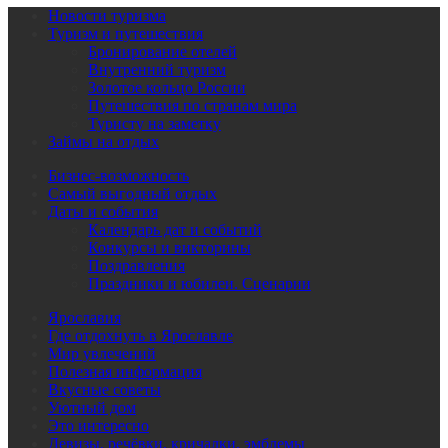
Новости туризма
Туризм и путешествия
Бронирование отелей
Внутренний туризм
Золотое кольцо России
Путешествия по странам мира
Туристу на заметку
Займы на отдых
Бизнес-возможность
Самый выгодный отдых
Даты и события
Календарь дат и событий
Конкурсы и викторины
Поздравления
Праздники и юбилеи. Сценарии
Ярославия
Где отдохнуть в Ярославле
Мир увлечений
Полезная информация
Вкусные советы
Уютный дом
Это интересно
Девизы, речёвки, кричалки, эмблемы