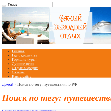
Главная
Где отдохнуть?
Горящие туры!
Лучшие цены
Отдых в кредит
Отзывы
Карта сайта
Домой
»
Поиск по тегу: путешествия по РФ
Поиск по тегу:
путешеств