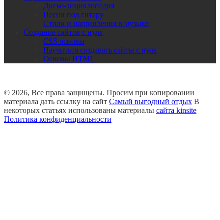
Диско-энциклопедия
Песни под гитару
Стили и направления в музыке
Создание сайтов с нуля
CSS основы
Научиться создавать сайты с нуля
Основы HTML
© 2026, Все права защищены. Просим при копировании
материала дать ссылку на сайт
Самый выгодный отдых
В
некоторых статьях использованы материалы
сайта kinsite
Политика конфиденциальности