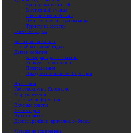
Бронирование отелей
Внутренний туризм
Золотое кольцо России
Путешествия по странам мира
Туристу на заметку
Займы на отдых
Бизнес-возможность
Самый выгодный отдых
Даты и события
Календарь дат и событий
Конкурсы и викторины
Поздравления
Праздники и юбилеи. Сценарии
Ярославия
Где отдохнуть в Ярославле
Мир увлечений
Полезная информация
Вкусные советы
Уютный дом
Это интересно
Девизы, речёвки, кричалки, эмблемы
Музыка на все времена