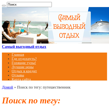
Самый выгодный отдых
Главная
Где отдохнуть?
Горящие туры!
Лучшие цены
Отдых в кредит
Отзывы
Карта сайта
Домой
»
Поиск по тегу: путешественник
Поиск по тегу: