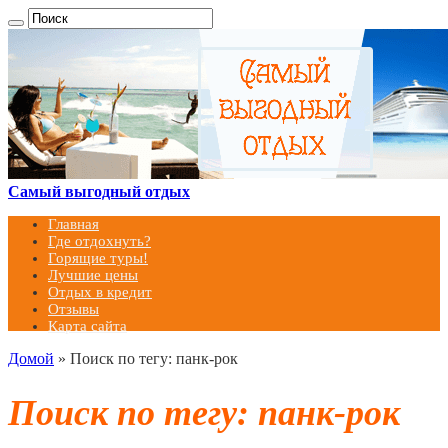
Самый выгодный отдых
Главная
Где отдохнуть?
Горящие туры!
Лучшие цены
Отдых в кредит
Отзывы
Карта сайта
Домой
»
Поиск по тегу: панк-рок
Поиск по тегу:
панк-рок