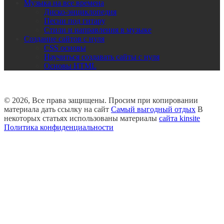
Музыка на все времена
Диско-энциклопедия
Песни под гитару
Стили и направления в музыке
Создание сайтов с нуля
CSS основы
Научиться создавать сайты с нуля
Основы HTML
© 2026, Все права защищены. Просим при копировании
материала дать ссылку на сайт
Самый выгодный отдых
В
некоторых статьях использованы материалы
сайта kinsite
Политика конфиденциальности