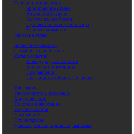
Туризм и путешествия
Бронирование отелей
Внутренний туризм
Золотое кольцо России
Путешествия по странам мира
Туристу на заметку
Займы на отдых
Бизнес-возможность
Самый выгодный отдых
Даты и события
Календарь дат и событий
Конкурсы и викторины
Поздравления
Праздники и юбилеи. Сценарии
Ярославия
Где отдохнуть в Ярославле
Мир увлечений
Полезная информация
Вкусные советы
Уютный дом
Это интересно
Девизы, речёвки, кричалки, эмблемы