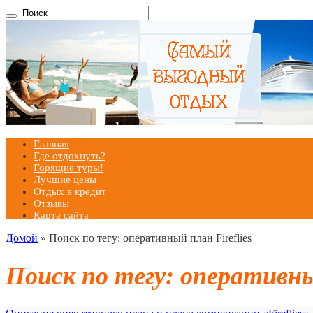
Главная
Где отдохнуть?
Горящие туры!
Лучшие цены
Отдых в кредит
Отзывы
Карта сайта
Домой
»
Поиск по тегу: оперативный план Fireflies
Поиск по тегу:
оперативный