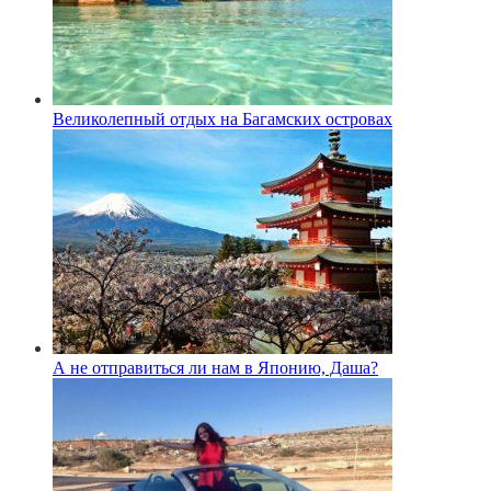
Великолепный отдых на Багамских островах
А не отправиться ли нам в Японию, Даша?