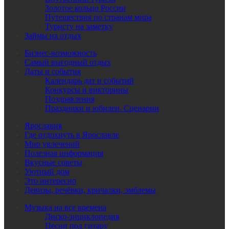
Золотое кольцо России
Путешествия по странам мира
Туристу на заметку
Займы на отдых
Бизнес-возможность
Самый выгодный отдых
Даты и события
Календарь дат и событий
Конкурсы и викторины
Поздравления
Праздники и юбилеи. Сценарии
Ярославия
Где отдохнуть в Ярославле
Мир увлечений
Полезная информация
Вкусные советы
Уютный дом
Это интересно
Девизы, речёвки, кричалки, эмблемы
Музыка на все времена
Диско-энциклопедия
Песни под гитару