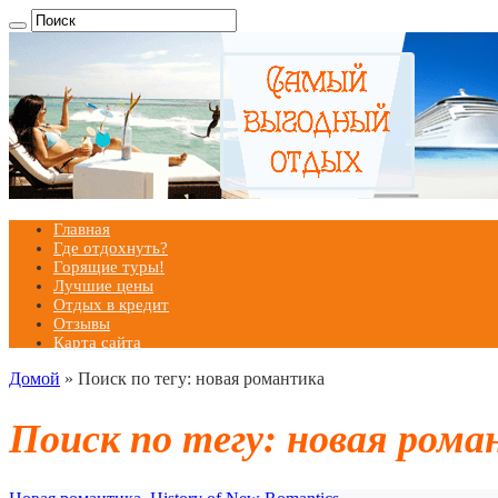
Главная
Где отдохнуть?
Горящие туры!
Лучшие цены
Отдых в кредит
Отзывы
Карта сайта
Домой
»
Поиск по тегу: новая романтика
Поиск по тегу:
новая рома