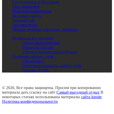
Где отдохнуть в Ярославле
Мир увлечений
Полезная информация
Вкусные советы
Уютный дом
Это интересно
Девизы, речёвки, кричалки, эмблемы
Музыка на все времена
Диско-энциклопедия
Песни под гитару
Стили и направления в музыке
Создание сайтов с нуля
CSS основы
Научиться создавать сайты с нуля
Основы HTML
© 2026, Все права защищены. Просим при копировании
материала дать ссылку на сайт
Самый выгодный отдых
В
некоторых статьях использованы материалы
сайта kinsite
Политика конфиденциальности