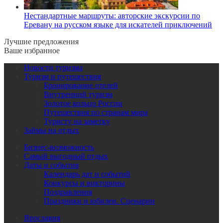
Нестандартные маршруты: авторские экскурсии по
Еревану на русском языке для искателей приключений
Лучшие предложения
Ваше избранное
Новости туризма
Туризм и путешествия
Бронирование отелей
Внутренний туризм
Золотое кольцо России
Путешествия по странам мира
Туристу на заметку
Займы на отдых
Бизнес-возможность
Самый выгодный отдых
Даты и события
Календарь дат и событий
Конкурсы и викторины
Поздравления
Праздники и юбилеи. Сценарии
Ярославия