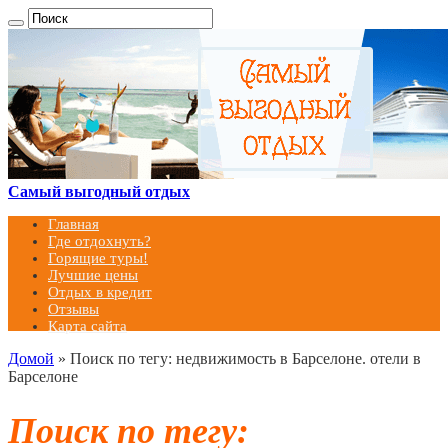
Самый выгодный отдых
Главная
Где отдохнуть?
Горящие туры!
Лучшие цены
Отдых в кредит
Отзывы
Карта сайта
Домой
»
Поиск по тегу: недвижимость в Барселоне. отели в
Барселоне
Поиск по тегу: