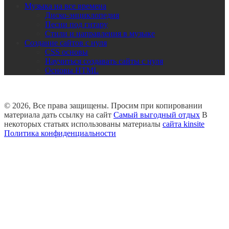
Музыка на все времена
Диско-энциклопедия
Песни под гитару
Стили и направления в музыке
Создание сайтов с нуля
CSS основы
Научиться создавать сайты с нуля
Основы HTML
© 2026, Все права защищены. Просим при копировании
материала дать ссылку на сайт
Самый выгодный отдых
В
некоторых статьях использованы материалы
сайта kinsite
Политика конфиденциальности