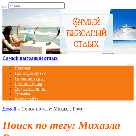
Самый выгодный отдых
Главная
Где отдохнуть?
Горящие туры!
Лучшие цены
Отдых в кредит
Отзывы
Карта сайта
Домой
»
Поиск по тегу: Михаэла Роуз
Поиск по тегу:
Михаэла