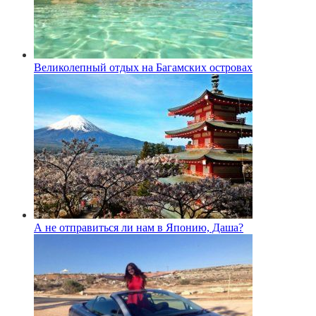
Великолепный отдых на Багамских островах
А не отправиться ли нам в Японию, Даша?