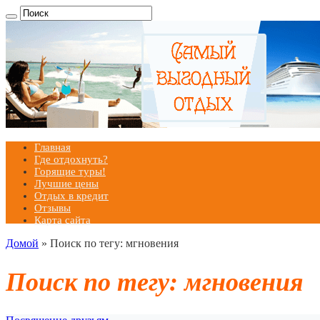
Главная
Где отдохнуть?
Горящие туры!
Лучшие цены
Отдых в кредит
Отзывы
Карта сайта
Домой
»
Поиск по тегу: мгновения
Поиск по тегу:
мгновения