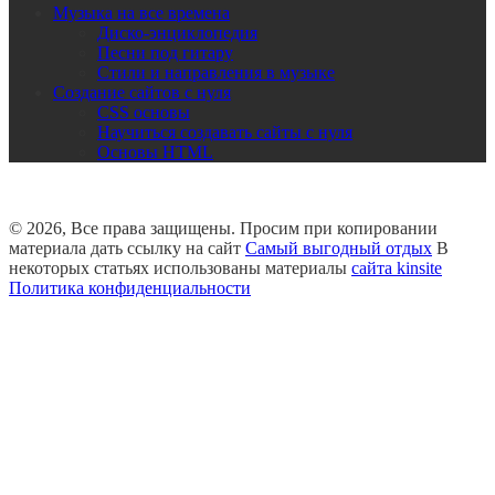
Музыка на все времена
Диско-энциклопедия
Песни под гитару
Стили и направления в музыке
Создание сайтов с нуля
CSS основы
Научиться создавать сайты с нуля
Основы HTML
© 2026, Все права защищены. Просим при копировании
материала дать ссылку на сайт
Самый выгодный отдых
В
некоторых статьях использованы материалы
сайта kinsite
Политика конфиденциальности