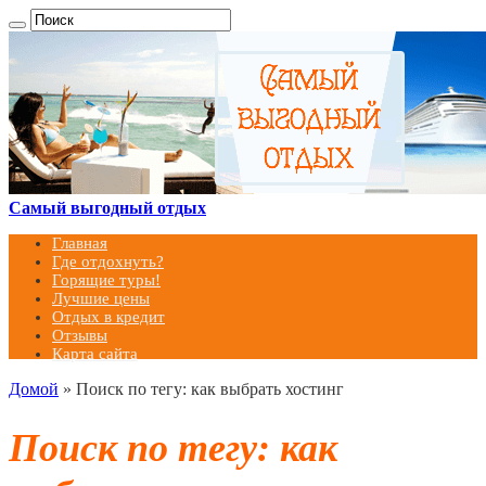
Самый выгодный отдых
Главная
Где отдохнуть?
Горящие туры!
Лучшие цены
Отдых в кредит
Отзывы
Карта сайта
Домой
»
Поиск по тегу: как выбрать хостинг
Поиск по тегу:
как