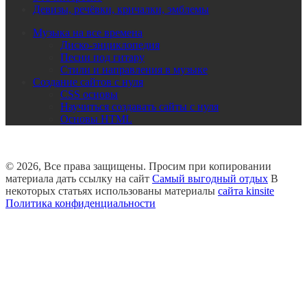
Девизы, речёвки, кричалки, эмблемы
Музыка на все времена
Диско-энциклопедия
Песни под гитару
Стили и направления в музыке
Создание сайтов с нуля
CSS основы
Научиться создавать сайты с нуля
Основы HTML
© 2026, Все права защищены. Просим при копировании
материала дать ссылку на сайт
Самый выгодный отдых
В
некоторых статьях использованы материалы
сайта kinsite
Политика конфиденциальности