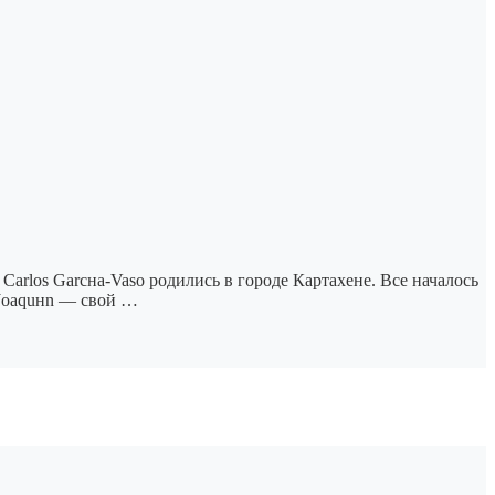
rlos Garcнa-Vaso родились в городе Картахене. Все началось
 Joaquнn — свой …