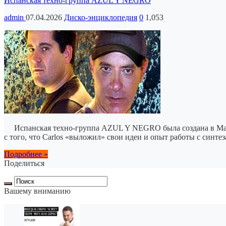
Испанская техно-группа AZUL Y NEGRO
admin
07.04.2026
Диско-энциклопедия
0
1,053
Испанская техно-группа AZUL Y NEGRO была создана в Мадриде
с того, что Carlos «выложил» свои идеи и опыт работы с синт
Подробнее »
Поделиться
Вашему вниманию