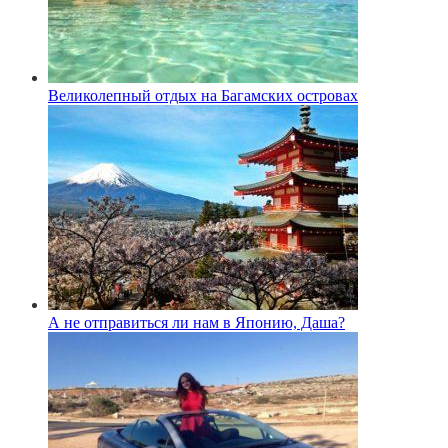
Великолепный отдых на Багамских островах
А не отправиться ли нам в Японию, Даша?