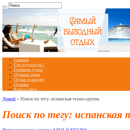
Главная
Где отдохнуть?
Горящие туры!
Лучшие цены
Отдых в кредит
Отзывы
Карта сайта
Домой
»
Поиск по тегу: испанская техно-группа
Поиск по тегу:
испанская 