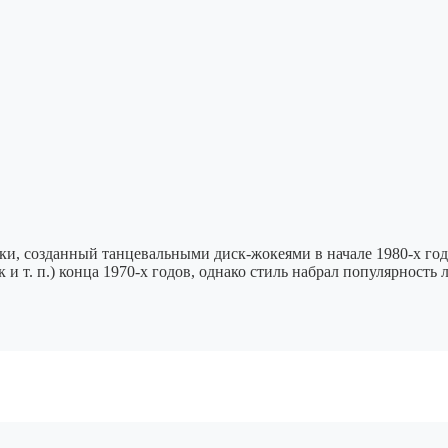
зыки, созданный танцевальными диск-жокеями в начале 1980-х го
к и т. п.) конца 1970-х годов, однако стиль набрал популярност