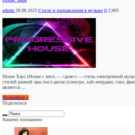
House. Indie
admin
28.08.2025
Стили и направления в музыке
0
2,995
House Ха́ус (House с англ. — «дом») — стиль электронной му
стилей ранней эры пост-диско (электро, хай-энерджи, соул, фан
является …
Подробнее »
Поделиться
Вашему вниманию