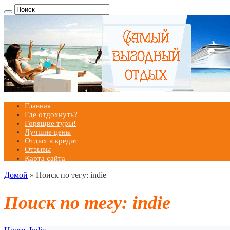
Главная
Где отдохнуть?
Горящие туры!
Лучшие цены
Отдых в кредит
Отзывы
Карта сайта
Домой
»
Поиск по тегу: indie
Поиск по тегу:
indie