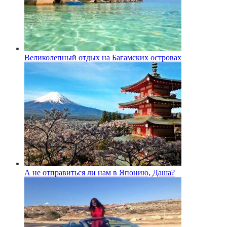
Великолепный отдых на Багамских островах
А не отправиться ли нам в Японию, Даша?