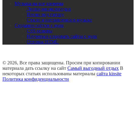
Музыка на все времена
Диско-энциклопедия
Песни под гитару
Стили и направления в музыке
Создание сайтов с нуля
CSS основы
Научиться создавать сайты с нуля
Основы HTML
© 2026, Все права защищены. Просим при копировании
материала дать ссылку на сайт
Самый выгодный отдых
В
некоторых статьях использованы материалы
сайта kinsite
Политика конфиденциальности