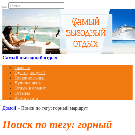
Самый выгодный отдых
Главная
Где отдохнуть?
Горящие туры!
Лучшие цены
Отдых в кредит
Отзывы
Карта сайта
Домой
»
Поиск по тегу: горный маршрут
Поиск по тегу:
горный