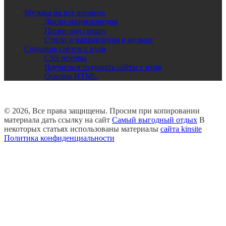
Музыка на все времена
Диско-энциклопедия
Песни под гитару
Стили и направления в музыке
Создание сайтов с нуля
CSS основы
Научиться создавать сайты с нуля
Основы HTML
© 2026, Все права защищены. Просим при копировании
материала дать ссылку на сайт
Самый выгодный отдых
В
некоторых статьях использованы материалы
сайта kinsite
Политика конфиденциальности