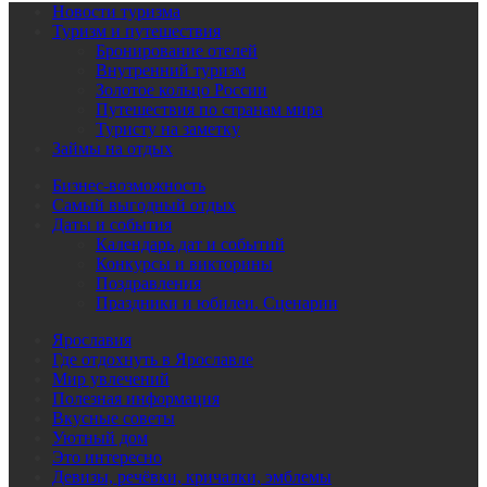
Новости туризма
Туризм и путешествия
Бронирование отелей
Внутренний туризм
Золотое кольцо России
Путешествия по странам мира
Туристу на заметку
Займы на отдых
Бизнес-возможность
Самый выгодный отдых
Даты и события
Календарь дат и событий
Конкурсы и викторины
Поздравления
Праздники и юбилеи. Сценарии
Ярославия
Где отдохнуть в Ярославле
Мир увлечений
Полезная информация
Вкусные советы
Уютный дом
Это интересно
Девизы, речёвки, кричалки, эмблемы