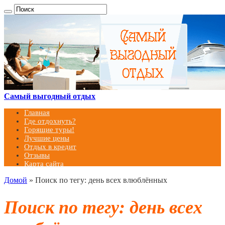
Самый выгодный отдых
Главная
Где отдохнуть?
Горящие туры!
Лучшие цены
Отдых в кредит
Отзывы
Карта сайта
Домой
»
Поиск по тегу: день всех влюблённых
Поиск по тегу:
день всех