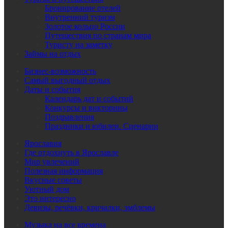
Бронирование отелей
Внутренний туризм
Золотое кольцо России
Путешествия по странам мира
Туристу на заметку
Займы на отдых
Бизнес-возможность
Самый выгодный отдых
Даты и события
Календарь дат и событий
Конкурсы и викторины
Поздравления
Праздники и юбилеи. Сценарии
Ярославия
Где отдохнуть в Ярославле
Мир увлечений
Полезная информация
Вкусные советы
Уютный дом
Это интересно
Девизы, речёвки, кричалки, эмблемы
Музыка на все времена