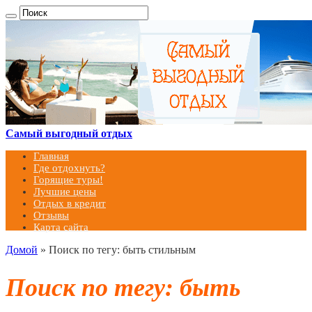
Самый выгодный отдых
Главная
Где отдохнуть?
Горящие туры!
Лучшие цены
Отдых в кредит
Отзывы
Карта сайта
Домой
»
Поиск по тегу: быть стильным
Поиск по тегу:
быть