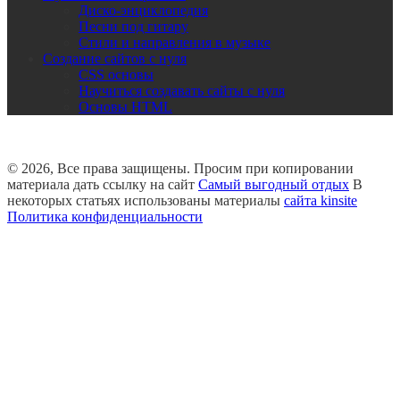
Диско-энциклопедия
Песни под гитару
Стили и направления в музыке
Создание сайтов с нуля
CSS основы
Научиться создавать сайты с нуля
Основы HTML
© 2026, Все права защищены. Просим при копировании
материала дать ссылку на сайт
Самый выгодный отдых
В
некоторых статьях использованы материалы
сайта kinsite
Политика конфиденциальности