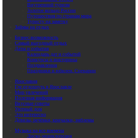
Внутренний туризм
Золотое кольцо России
Путешествия по странам мира
Туристу на заметку
Займы на отдых
Бизнес-возможность
Самый выгодный отдых
Даты и события
Календарь дат и событий
Конкурсы и викторины
Поздравления
Праздники и юбилеи. Сценарии
Ярославия
Где отдохнуть в Ярославле
Мир увлечений
Полезная информация
Вкусные советы
Уютный дом
Это интересно
Девизы, речёвки, кричалки, эмблемы
Музыка на все времена
Диско-энциклопедия