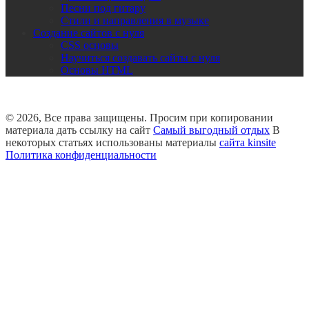
Песни под гитару
Стили и направления в музыке
Создание сайтов с нуля
CSS основы
Научиться создавать сайты с нуля
Основы HTML
© 2026, Все права защищены. Просим при копировании
материала дать ссылку на сайт
Самый выгодный отдых
В
некоторых статьях использованы материалы
сайта kinsite
Политика конфиденциальности