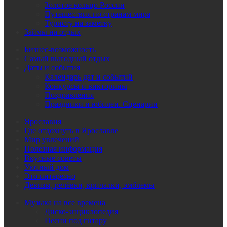
Золотое кольцо России
Путешествия по странам мира
Туристу на заметку
Займы на отдых
Бизнес-возможность
Самый выгодный отдых
Даты и события
Календарь дат и событий
Конкурсы и викторины
Поздравления
Праздники и юбилеи. Сценарии
Ярославия
Где отдохнуть в Ярославле
Мир увлечений
Полезная информация
Вкусные советы
Уютный дом
Это интересно
Девизы, речёвки, кричалки, эмблемы
Музыка на все времена
Диско-энциклопедия
Песни под гитару