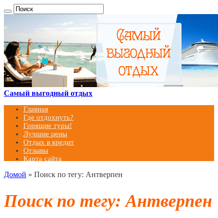
Самый выгодный отдых
Главная
Где отдохнуть?
Горящие туры!
Лучшие цены
Отдых в кредит
Отзывы
Карта сайта
Домой
»
Поиск по тегу: Антверпен
Поиск по тегу:
Антверпен