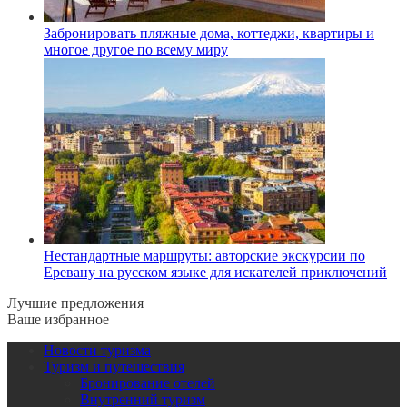
Забронировать пляжные дома, коттеджи, квартиры и
многое другое по всему миру
Нестандартные маршруты: авторские экскурсии по
Еревану на русском языке для искателей приключений
Лучшие предложения
Ваше избранное
Новости туризма
Туризм и путешествия
Бронирование отелей
Внутренний туризм