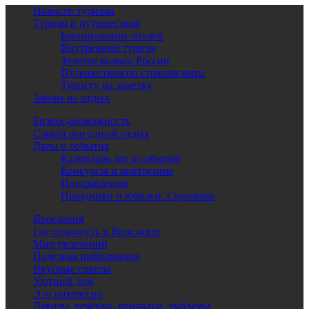
Новости туризма
Туризм и путешествия
Бронирование отелей
Внутренний туризм
Золотое кольцо России
Путешествия по странам мира
Туристу на заметку
Займы на отдых
Бизнес-возможность
Самый выгодный отдых
Даты и события
Календарь дат и событий
Конкурсы и викторины
Поздравления
Праздники и юбилеи. Сценарии
Ярославия
Где отдохнуть в Ярославле
Мир увлечений
Полезная информация
Вкусные советы
Уютный дом
Это интересно
Девизы, речёвки, кричалки, эмблемы